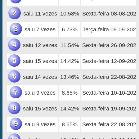
2
saiu 11 vezes
10.58%
Sexta-feira 08-08-202
3
saiu 7 vezes
6.73%
Terça-feira 09-09-202
4
saiu 12 vezes
11.54%
Sexta-feira 26-09-202
5
saiu 15 vezes
14.42%
Sexta-feira 12-09-202
6
saiu 14 vezes
13.46%
Sexta-feira 22-08-202
7
saiu 9 vezes
8.65%
Sexta-feira 10-10-202
8
saiu 15 vezes
14.42%
Sexta-feira 19-09-202
9
saiu 9 vezes
8.65%
Sexta-feira 22-08-202