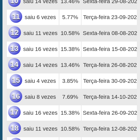
10
saiu 14 vezes
13.46%
Sexta-feira 29-08-202
11
saiu 6 vezes
5.77%
Terça-feira 23-09-202
12
saiu 11 vezes
10.58%
Sexta-feira 08-08-202
13
saiu 16 vezes
15.38%
Sexta-feira 15-08-202
14
saiu 14 vezes
13.46%
Terça-feira 26-08-202
15
saiu 4 vezes
3.85%
Terça-feira 30-09-202
16
saiu 8 vezes
7.69%
Terça-feira 14-10-202
17
saiu 16 vezes
15.38%
Sexta-feira 26-09-202
18
saiu 11 vezes
10.58%
Terça-feira 12-08-202