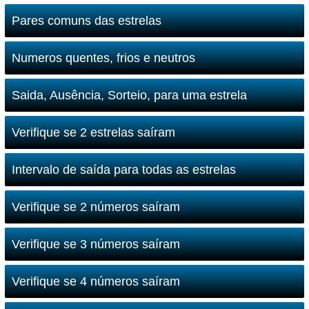
Pares comuns das estrelas
Numeros quentes, frios e neutros
Saida, Ausência, Sorteio, para uma estrela
Verifique se 2 estrelas saíram
Intervalo de saída para todas as estrelas
Verifique se 2 números saíram
Verifique se 3 números saíram
Verifique se 4 números saíram