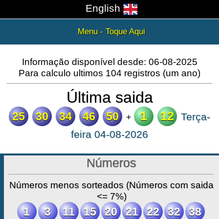
English
Menu - Toque Aqui
Informação disponível desde: 06-08-2025
Para calculo ultimos 104 registros (um ano)
Última saida
1
12
25
30
34
46
50
Terça-
+
feira 04-08-2026
Números
Números menos sorteados (Números com saida
<= 7%)
1
3
11
15
20
21
22
32
38