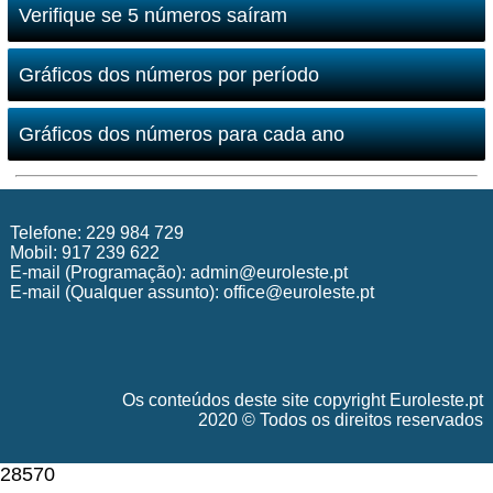
Verifique se 5 números saíram
Gráficos dos números por período
Gráficos dos números para cada ano
Telefone: 229 984 729
Mobil: 917 239 622
E-mail (Programação):
admin@euroleste.pt
E-mail (Qualquer assunto):
office@euroleste.pt
Os conteúdos deste site copyright Euroleste.pt
2020 © Todos os direitos reservados
28570