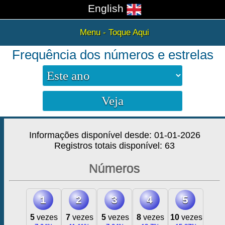
English
Menu - Toque Aqui
Frequência dos números e estrelas
Informações disponível desde: 01-01-2026
Registros totais disponível: 63
Números
1
2
3
4
5
5
vezes
7
vezes
5
vezes
8
vezes
10
vezes