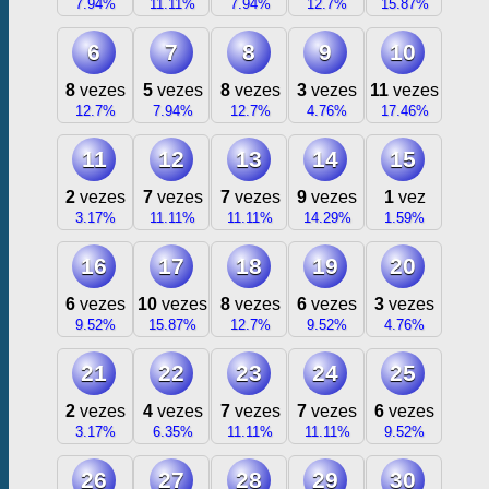
7.94%
11.11%
7.94%
12.7%
15.87%
6
7
8
9
10
8
vezes
5
vezes
8
vezes
3
vezes
11
vezes
12.7%
7.94%
12.7%
4.76%
17.46%
11
12
13
14
15
2
vezes
7
vezes
7
vezes
9
vezes
1
vez
3.17%
11.11%
11.11%
14.29%
1.59%
16
17
18
19
20
6
vezes
10
vezes
8
vezes
6
vezes
3
vezes
9.52%
15.87%
12.7%
9.52%
4.76%
21
22
23
24
25
2
vezes
4
vezes
7
vezes
7
vezes
6
vezes
3.17%
6.35%
11.11%
11.11%
9.52%
26
27
28
29
30