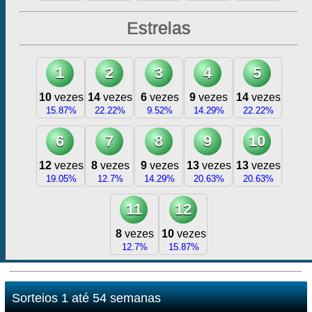
Estrelas
1
2
3
4
5
10
vezes
14
vezes
6
vezes
9
vezes
14
vezes
15.87%
22.22%
9.52%
14.29%
22.22%
6
7
8
9
10
12
vezes
8
vezes
9
vezes
13
vezes
13
vezes
19.05%
12.7%
14.29%
20.63%
20.63%
11
12
8
vezes
10
vezes
12.7%
15.87%
Sorteios 1 até 54 semanas