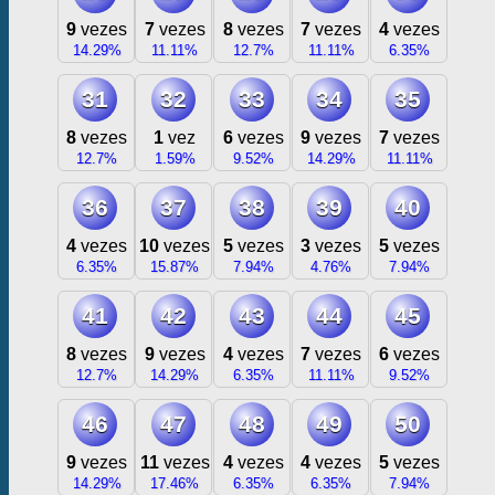
9
vezes
7
vezes
8
vezes
7
vezes
4
vezes
14.29%
11.11%
12.7%
11.11%
6.35%
31
32
33
34
35
8
vezes
1
vez
6
vezes
9
vezes
7
vezes
12.7%
1.59%
9.52%
14.29%
11.11%
36
37
38
39
40
4
vezes
10
vezes
5
vezes
3
vezes
5
vezes
6.35%
15.87%
7.94%
4.76%
7.94%
41
42
43
44
45
8
vezes
9
vezes
4
vezes
7
vezes
6
vezes
12.7%
14.29%
6.35%
11.11%
9.52%
46
47
48
49
50
9
vezes
11
vezes
4
vezes
4
vezes
5
vezes
14.29%
17.46%
6.35%
6.35%
7.94%