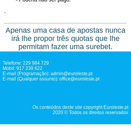
.
Apenas uma casa de apostas nunca
irá lhe propor três quotas que lhe
permitam fazer uma surebet.
Telefone: 229 984 729
Mobil: 917 239 622
E-mail (Programação):
admin@euroleste.pt
E-mail (Qualquer assunto):
office@euroleste.pt
Os conteúdos deste site copyright Euroleste.pt
2020 © Todos os direitos reservados