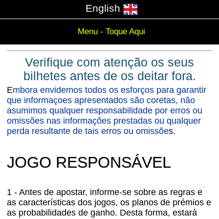
English
Menu - Toque Aqui
Verifique com atenção os seus
bilhetes antes de os deitar fora.
E
mbora envidemos todos os esforços para garantir
que informaçoes apresentados são coretas, não
asumimos qualquer responsabilidade por erros ou
omissões nas informações prestadas ou qualquer
perda resultante de tais erros ou omissõe
s.
JOGO RESPONSÁVEL
1 - Antes de apostar, informe-se sobre as regras e
as características dos jogos, os planos de prémios e
as probabilidades de ganho. Desta forma, estará