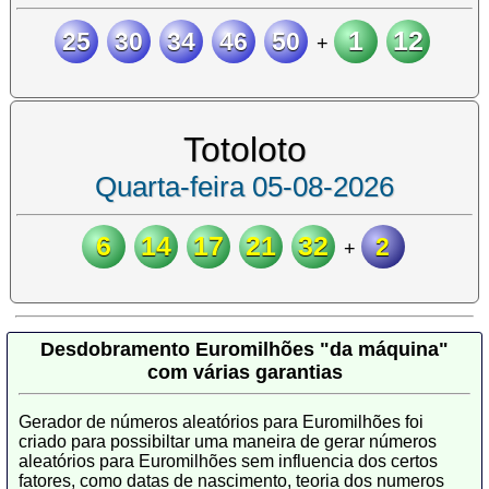
1
12
25
30
34
46
50
+
Totoloto
Quarta-feira 05-08-2026
6
14
17
21
32
2
+
Desdobramento Euromilhões "da máquina"
com várias garantias
Gerador de números aleatórios para Euromilhões foi
criado para possibiltar uma maneira de gerar números
aleatórios para Euromilhões sem influencia dos certos
fatores, como datas de nascimento, teoria dos numeros