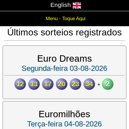
English
Menu - Toque Aqui
Últimos sorteios registrados
Euro Dreams
Segunda-feira 03-08-2026
2
12
13
17
20
23
34
+
Euromilhões
Terça-feira 04-08-2026