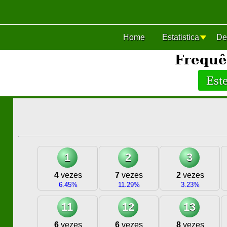
Home
Estatistica
De
Frequê
1
2
3
4
vezes
7
vezes
2
vezes
6.45%
11.29%
3.23%
11
12
13
6
vezes
6
vezes
8
vezes