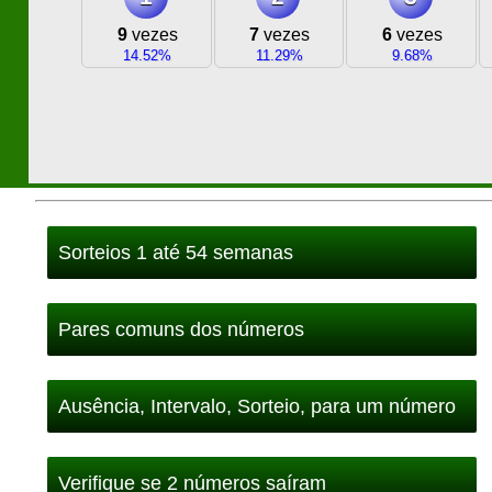
9
vezes
7
vezes
6
vezes
14.52%
11.29%
9.68%
Sorteios 1 até 54 semanas
Pares comuns dos números
Ausência, Intervalo, Sorteio, para um número
Verifique se 2 números saíram