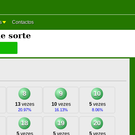
s
Contactos
e sorte
8
9
10
13
vezes
10
vezes
5
vezes
20.97%
16.13%
8.06%
18
19
20
5
vezes
5
vezes
5
vezes