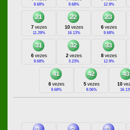
9.68%
9.68%
12.9%
21
22
23
7
vezes
10
vezes
6
vezes
11.29%
16.13%
9.68%
31
32
33
6
vezes
2
vezes
8
vezes
9.68%
3.23%
12.9%
41
42
43
6
vezes
5
vezes
10
ve
9.68%
8.06%
16.1
1
2
3