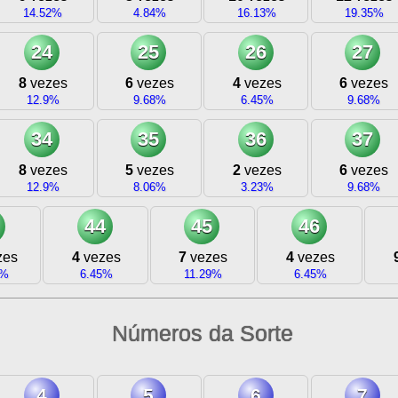
14.52%
4.84%
16.13%
19.35%
24
25
26
27
8
vezes
6
vezes
4
vezes
6
vezes
12.9%
9.68%
6.45%
9.68%
34
35
36
37
8
vezes
5
vezes
2
vezes
6
vezes
12.9%
8.06%
3.23%
9.68%
44
45
46
zes
4
vezes
7
vezes
4
vezes
3%
6.45%
11.29%
6.45%
Números da Sorte
4
5
6
7