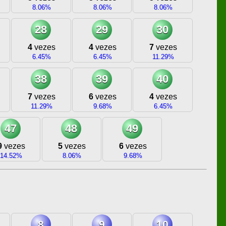
8.06%
8.06%
8.06%
28
29
30
4
vezes
4
vezes
7
vezes
6.45%
6.45%
11.29%
38
39
40
7
vezes
6
vezes
4
vezes
11.29%
9.68%
6.45%
47
48
49
9
vezes
5
vezes
6
vezes
14.52%
8.06%
9.68%
8
9
10