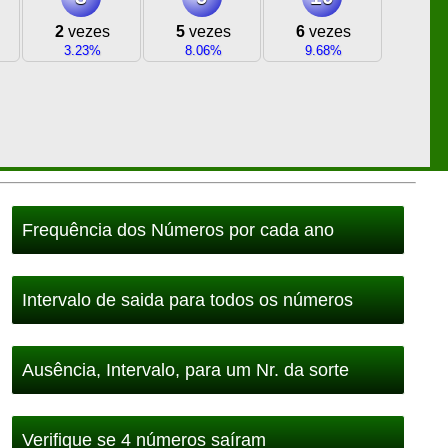
2
vezes
5
vezes
6
vezes
3.23%
8.06%
9.68%
Frequência dos Números por cada ano
Intervalo de saida para todos os números
Ausência, Intervalo, para um Nr. da sorte
Verifique se 4 números saíram