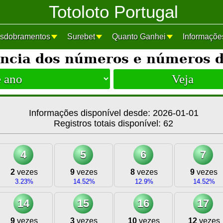
Totoloto Portugal
sdobramentos
Surebet
Quanto Ganhei
Informaçõe
ncia dos números e números d
Informações disponível desde: 2026-01-01
Registros totais disponível: 62
4
5
6
7
2
vezes
9
vezes
8
vezes
9
vezes
3.23%
14.52%
12.9%
14.52%
14
15
16
17
9
vezes
3
vezes
10
vezes
12
vezes