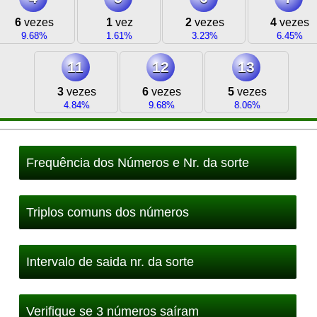
6
vezes
1
vez
2
vezes
4
vezes
9.68%
1.61%
3.23%
6.45%
11
12
13
3
vezes
6
vezes
5
vezes
4.84%
9.68%
8.06%
Frequência dos Números e Nr. da sorte
Triplos comuns dos números
Intervalo de saida nr. da sorte
Verifique se 3 números saíram