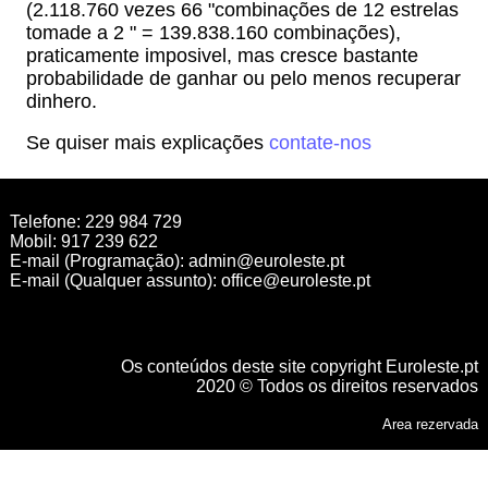
(2.118.760 vezes 66 "combinações de 12 estrelas
tomade a 2 " = 139.838.160 combinações),
praticamente imposivel, mas cresce bastante
probabilidade de ganhar ou pelo menos recuperar
dinhero.
Se quiser mais explicações
contate-nos
Telefone: 229 984 729
Mobil: 917 239 622
E-mail (Programação):
admin@euroleste.pt
E-mail (Qualquer assunto):
office@euroleste.pt
Os conteúdos deste site copyright Euroleste.pt
2020 © Todos os direitos reservados
Area rezervada