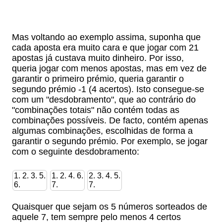
Mas voltando ao exemplo assima, suponha que
cada aposta era muito cara e que jogar com 21
apostas já custava muito dinheiro. Por isso,
queria jogar com menos apostas, mas em vez de
garantir o primeiro prémio, queria garantir o
segundo prémio -1 (4 acertos). Isto consegue-se
com um "desdobramento", que ao contrário do
"combinações totais" não contém todas as
combinações possíveis. De facto, contém apenas
algumas combinações, escolhidas de forma a
garantir o segundo prémio. Por exemplo, se jogar
com o seguinte desdobramento:
1. 2. 3. 5.
1. 2. 4. 6.
2. 3. 4. 5.
6.
7.
7.
Quaisquer que sejam os 5 números sorteados de
aquele 7, tem sempre pelo menos 4 certos