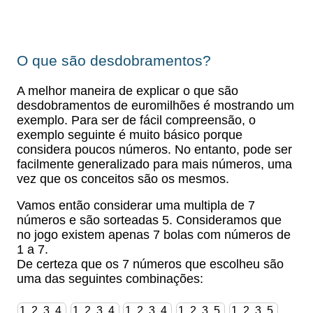
O que são desdobramentos?
A melhor maneira de explicar o que são
desdobramentos de euromilhões é mostrando um
exemplo. Para ser de fácil compreensão, o
exemplo seguinte é muito básico porque
considera poucos números. No entanto, pode ser
facilmente generalizado para mais números, uma
vez que os conceitos são os mesmos.
Vamos então considerar uma multipla de 7
números e são sorteadas 5. Consideramos que
no jogo existem apenas 7 bolas com números de
1 a 7.
De certeza que os 7 números que escolheu são
uma das seguintes combinações:
1, 2, 3, 4,
1, 2, 3, 4,
1, 2, 3, 4,
1, 2, 3, 5,
1, 2, 3, 5,