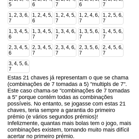
5
6
7
6
7
1, 2, 3, 6,
1, 2, 4, 5,
1, 2, 4, 5,
1, 2, 4, 6,
1, 2, 5, 6,
7
6
7
7
7
1, 3, 4, 5,
1, 3, 4, 5,
1, 3, 4, 6,
1, 3, 5, 6,
1, 4, 5, 6,
6
7
7
7
7
2, 3, 4, 5,
2, 3, 4, 5,
2, 3, 4, 6,
2, 3, 5, 6,
2, 4, 5, 6,
6
7
7
7
7
3, 4, 5, 6,
7
Estas 21 chaves já representam o que se chama
(combinações de 7 tomadas a 5) "multipls de 7".
Este caso chama-se "combinações de 7 tomadas
a 5" porque contém todas as combinações
possíveis. No entanto, se jogasse com estas 21
chaves, teria sempre a garantia do primeiro
prémio (e vários segundos prémios)!
Infelizmente, quantas mais bolas tem o jogo, mais
combinações existem, tornando muito mais difícil
acertar no primeiro prémio.