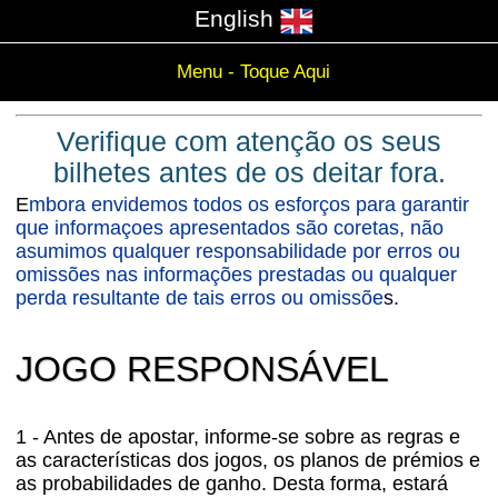
English
Menu - Toque Aqui
Verifique com atenção os seus
bilhetes antes de os deitar fora.
E
mbora envidemos todos os esforços para garantir
que informaçoes apresentados são coretas, não
asumimos qualquer responsabilidade por erros ou
omissões nas informações prestadas ou qualquer
perda resultante de tais erros ou omissõe
s.
JOGO RESPONSÁVEL
1 - Antes de apostar, informe-se sobre as regras e
as características dos jogos, os planos de prémios e
as probabilidades de ganho. Desta forma, estará