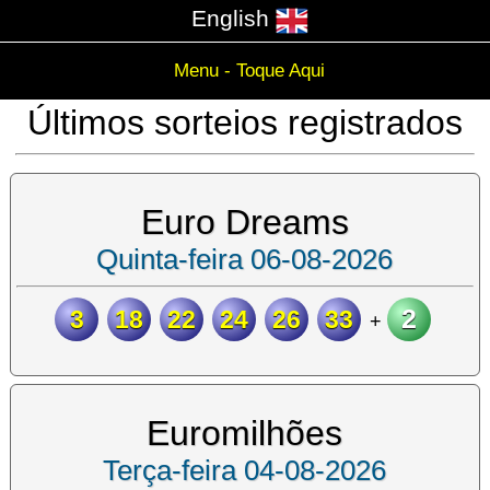
English
Menu - Toque Aqui
Últimos sorteios registrados
Euro Dreams
Quinta-feira 06-08-2026
2
3
18
22
24
26
33
+
Euromilhões
Terça-feira 04-08-2026