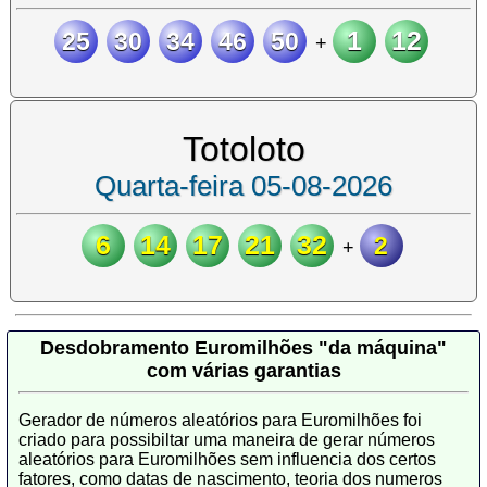
1
12
25
30
34
46
50
+
Totoloto
Quarta-feira 05-08-2026
6
14
17
21
32
2
+
Desdobramento Euromilhões "da máquina"
com várias garantias
Gerador de números aleatórios para Euromilhões foi
criado para possibiltar uma maneira de gerar números
aleatórios para Euromilhões sem influencia dos certos
fatores, como datas de nascimento, teoria dos numeros