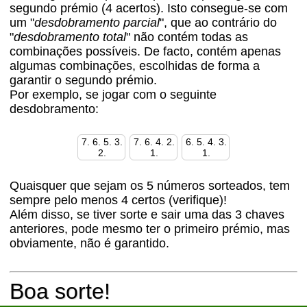
segundo prémio (4 acertos). Isto consegue-se com
um "
desdobramento parcial
", que ao contrário do
"
desdobramento total
" não contém todas as
combinações possíveis. De facto, contém apenas
algumas combinações, escolhidas de forma a
garantir o segundo prémio.
Por exemplo, se jogar com o seguinte
desdobramento:
7. 6. 5. 3.
7. 6. 4. 2.
6. 5. 4. 3.
2.
1.
1.
Quaisquer que sejam os 5 números sorteados, tem
sempre pelo menos 4 certos (verifique)!
Além disso, se tiver sorte e sair uma das 3 chaves
anteriores, pode mesmo ter o primeiro prémio, mas
obviamente, não é garantido.
Boa sorte!