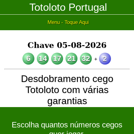
Totoloto Portugal
Menu - Toque Aqui
Chave 05-08-2026
6
14
17
21
32
2
+
Desdobramento cego
Totoloto com várias
garantias
Escolha quantos números cegos
quer jogar.