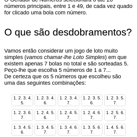
números principais, entre 1 e 49, de cada vez quado
for clicado uma bola com número.
O que são desdobramentos?
Vamos então considerar um jogo de loto muito
simples (
vamos chamar-lhe Loto Simples
) em que
existem apenas 7 bolas no total e são sorteadas 5.
Peço-lhe que escolha 5 números de 1 a 7...
De certeza que os 5 números que escolheu são
uma das seguintes combinações:
1. 2. 3. 4.
1. 2. 3. 4.
1. 2. 3. 4.
1. 2. 3. 5.
1. 2. 3. 5.
5.
6.
7.
6.
7.
1. 2. 3. 6.
1. 2. 4. 5.
1. 2. 4. 5.
1. 2. 4. 6.
1. 2. 5. 6.
7.
6.
7.
7.
7.
1. 3. 4. 5.
1. 3. 4. 5.
1. 3. 4. 6.
1. 3. 5. 6.
1. 4. 5. 6.
6.
7.
7.
7.
7.