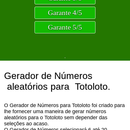
Gerador de Números
aleatórios
para
Totoloto.
O Gerador de Números para Totoloto foi criado para
lhe fornecer uma maneira de gerar números
aleatórios para o Totoloto sem depender das
seleções ao acaso.
O Gerador de Números selecionará 6 até 20