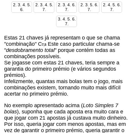
2. 3. 4. 5.
2. 3. 4. 5.
2. 3. 4. 6.
2. 3. 5. 6.
2. 4. 5. 6.
6.
7.
7.
7.
7.
3. 4. 5. 6.
7.
Estas 21 chaves já representam o que se chama
"combinação" C
Este caso particular chama-se
7,5
"
desdobramento total
" porque contém todas as
combinações possíveis.
Se jogasse com estas 21 chaves, teria sempre a
garantia do primeiro prémio (e vários segundos
prémios).
Infelizmente, quantas mais bolas tem o jogo, mais
combinações existem, tornando muito mais difícil
acertar no primeiro prémio.
No exemplo apresentado acima (
Loto Simples 7
bolas
), suponha que cada aposta era muito cara e
que jogar com 21 apostas já custava muito dinheiro.
Por isso, queria jogar com menos apostas, mas em
vez de garantir o primeiro prémio, queria garantir o