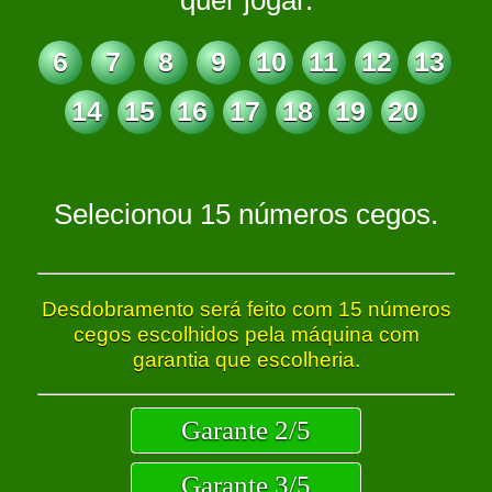
6
7
8
9
10
11
12
13
14
15
16
17
18
19
20
Selecionou 15 números cegos.
Desdobramento será feito com 15 números
cegos escolhidos pela máquina com
garantia que escolheria.