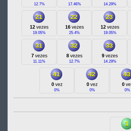
12.7%
17.46%
14.29%
21
22
23
12
vezes
16
vezes
12
vezes
19.05%
25.4%
19.05%
31
32
33
7
vezes
8
vezes
9
vezes
11.11%
12.7%
14.29%
41
42
43
0
vez
0
vez
0
ve
0%
0%
0%
1