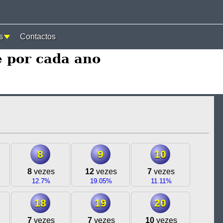
s
Contactos
 por cada ano
8
9
10
8
vezes
12
vezes
7
vezes
12.7%
19.05%
11.11%
18
19
20
7
vezes
7
vezes
10
vezes