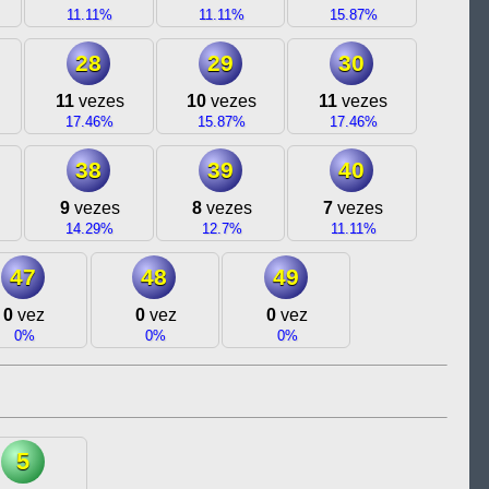
11.11%
11.11%
15.87%
28
29
30
11
vezes
10
vezes
11
vezes
17.46%
15.87%
17.46%
38
39
40
9
vezes
8
vezes
7
vezes
14.29%
12.7%
11.11%
47
48
49
0
vez
0
vez
0
vez
0%
0%
0%
5