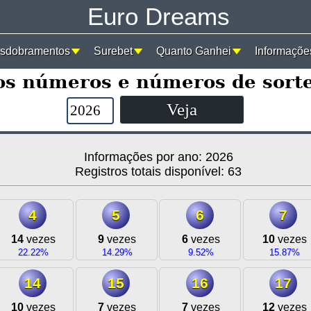
Euro Dreams
sdobramentos
Surebet
Quanto Ganhei
Informaçõe
os números e números de sorte
Informações por ano: 2026
Registros totais disponível: 63
4
5
6
7
14
vezes
9
vezes
6
vezes
10
vezes
22.22%
14.29%
9.52%
15.87%
14
15
16
17
10
vezes
7
vezes
7
vezes
12
vezes