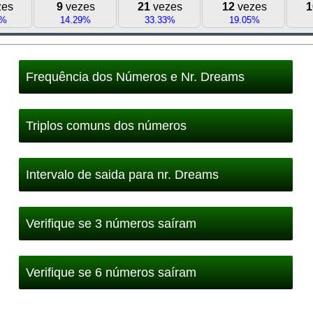
zes
9
vezes
21
vezes
12
vezes
1
6%
14.29%
33.33%
19.05%
Frequência dos Números e Nr. Dreams
Triplos comuns dos números
Intervalo de saida para nr. Dreams
Verifique se 3 números saíram
Verifique se 6 números saíram