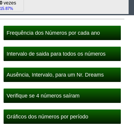
0
vezes
15.87%
Frequência dos Números por cada ano
Intervalo de saida para todos os números
Ausência, Intervalo, para um Nr. Dreams
Verifique se 4 números saíram
Gráficos dos números por período