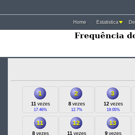
Home
Estatistica
De
Frequência d
1
2
3
11
vezes
8
vezes
12
vezes
17.46%
12.7%
19.05%
11
12
13
8
vezes
11
vezes
9
vezes