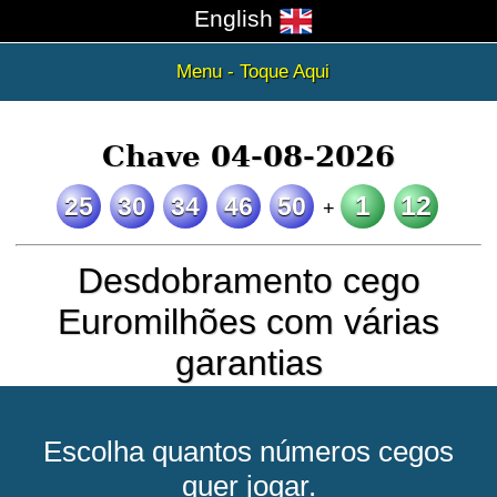
English
Menu - Toque Aqui
Chave 04-08-2026
1
12
25
30
34
46
50
+
Desdobramento cego
Euromilhões com várias
garantias
Escolha quantos números cegos
quer jogar.