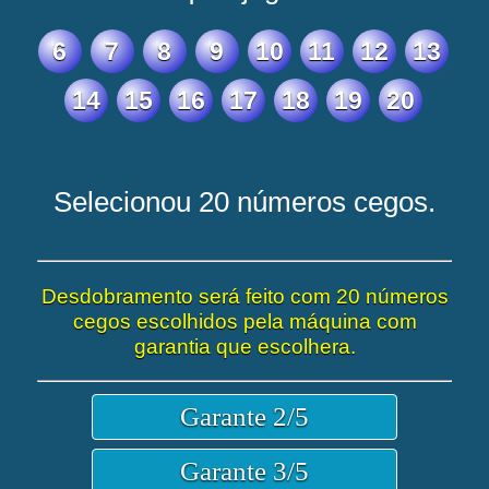
6
7
8
9
10
11
12
13
14
15
16
17
18
19
20
Selecionou 20 números cegos.
Desdobramento será feito com 20 números
cegos escolhidos pela máquina com
garantia que escolhera.