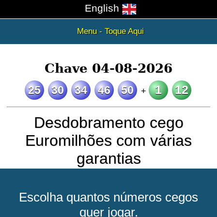
English
Menu - Toque Aqui
Chave 04-08-2026
1
12
25
30
34
46
50
+
Desdobramento cego
Euromilhões com várias
garantias
Escolha quantos números cegos
quer jogar.