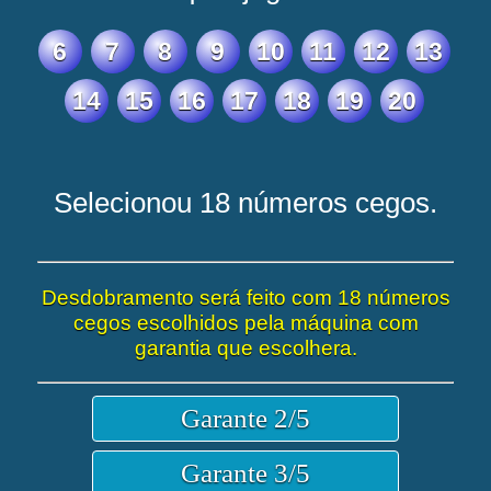
6
7
8
9
10
11
12
13
14
15
16
17
18
19
20
Selecionou 18 números cegos.
Desdobramento será feito com 18 números
cegos escolhidos pela máquina com
garantia que escolhera.