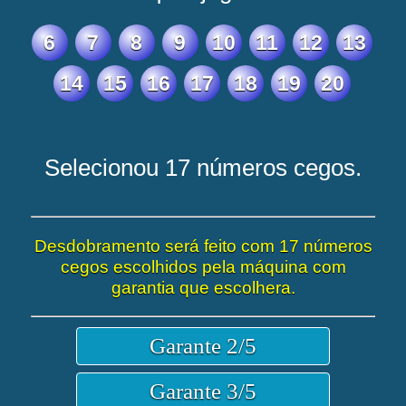
6
7
8
9
10
11
12
13
14
15
16
17
18
19
20
Selecionou 17 números cegos.
Desdobramento será feito com 17 números
cegos escolhidos pela máquina com
garantia que escolhera.