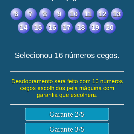
6
7
8
9
10
11
12
13
14
15
16
17
18
19
20
Selecionou 16 números cegos.
Desdobramento será feito com 16 números
cegos escolhidos pela máquina com
garantia que escolhera.