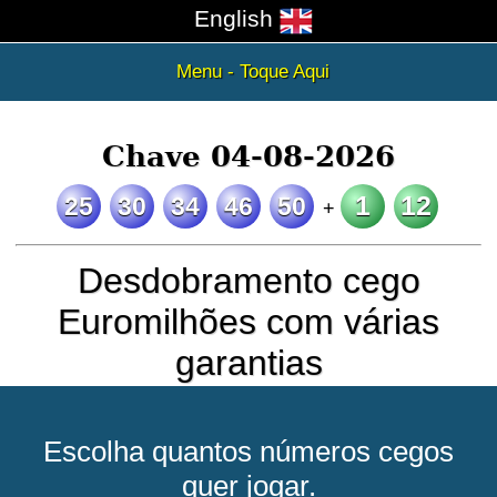
English
Menu - Toque Aqui
Chave 04-08-2026
1
12
25
30
34
46
50
+
Desdobramento cego
Euromilhões com várias
garantias
Escolha quantos números cegos
quer jogar.