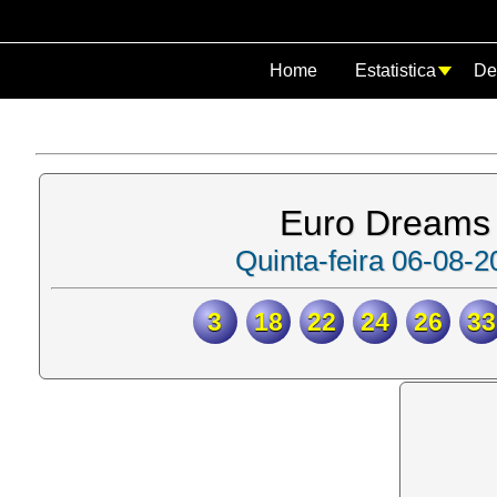
Home
Estatistica
De
Euro Dreams
Quinta-feira 06-08-2
3
18
22
24
26
33