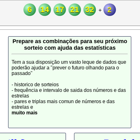
6
14
17
21
32
2
+
Prepare as combinações para seu próximo
sorteio com ajuda das estatísticas
Tem a sua disposição um vasto leque de dados que
poderão ajudar a "prever o futuro olhando para o
passado"
- historico de sorteios
- frequência e intervalo de saida dos números e das
estrelas
- pares e triplas mais comun de números e das
estrelas e
muito mais