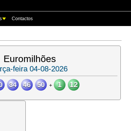
s
Contactos
Euromilhões
rça-feira 04-08-2026
1
12
0
34
46
50
+