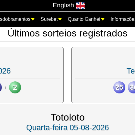
English
sdobramentos
Surebet
Quanto Ganhei
Informaçõe
Últimos sorteios registrados
026
Te
2
25
3
+
Totoloto
Quarta-feira 05-08-2026